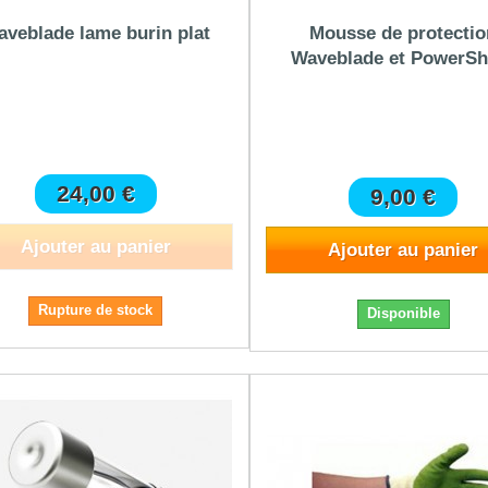
veblade lame burin plat
Mousse de protectio
Waveblade et PowerSh
24,00 €
9,00 €
Ajouter au panier
Ajouter au panier
Rupture de stock
Disponible