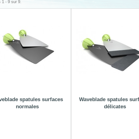
 1 - 9 sur 9.
eblade spatules surfaces
Waveblade spatules sur
normales
délicates