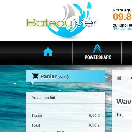
Notre équi
09.8
du lundi 
(Prix d'un app
Panier
(vide)
Aucun produit
Wav
Tri
--
Taxes
0,00 €
Total
0,00 €