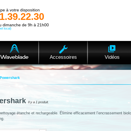
pe à votre disposition
1.39.22.30
au dimanche de 9h à 21h00
el local)
Accessoires
Vidéos
Powershark
ershark
Il y a 1 produit.
 nettoyage étanche et rechargeable. Élimine efficacement l’encrassement bio
ng.