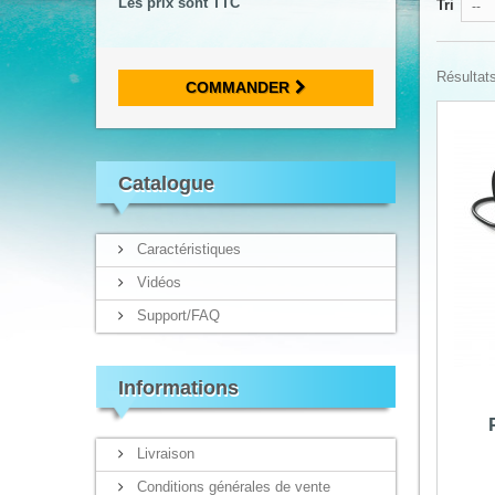
Les prix sont TTC
Tri
--
Résultats
COMMANDER
Catalogue
Caractéristiques
Vidéos
Support/FAQ
Informations
Livraison
Conditions générales de vente