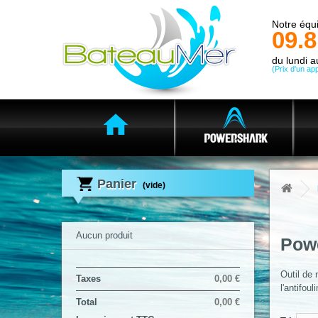
Notre équi
09.8
du lundi 
(Prix d'un app
Panier
(vide)
Aucun produit
Pow
Outil de
Taxes
0,00 €
l'antifouli
Total
0,00 €